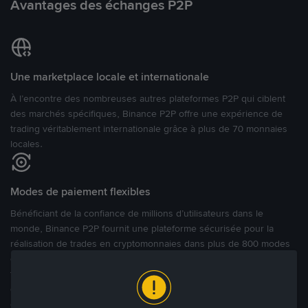
Avantages des échanges P2P
Une marketplace locale et internationale
À l’encontre des nombreuses autres plateformes P2P qui ciblent
des marchés spécifiques, Binance P2P offre une expérience de
trading véritablement internationale grâce à plus de 70 monnaies
locales.
Modes de paiement flexibles
Bénéficiant de la confiance de millions d’utilisateurs dans le
monde, Binance P2P fournit une plateforme sécurisée pour la
réalisation de trades en cryptomonnaies dans plus de 800 modes
de paiement et plus de 100 monnaies fiat. Les utilisateurs peuvent
facilement acheter, vendre et trader des cryptomonnaies
directement avec d’autres utilisateurs, tout en définissant leurs prix
et leurs modes de paiement préférés sur une Marketplace de