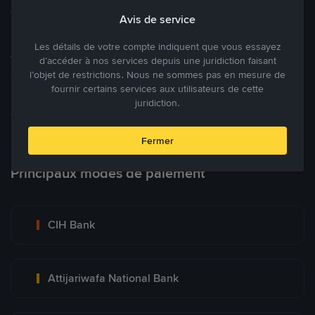
cryptomonnaies ouverte.
Avis de service
Les détails de votre compte indiquent que vous essayez
Tradez à des prix avantageux pour vous
d’accéder à nos services depuis une juridiction faisant
l’objet de restrictions. Nous ne sommes pas en mesure de
Tradez des cryptos en étant libres d’acheter et de vendre à votre
fournir certains services aux utilisateurs de cette
prix. Achetez ou vendez à partir des offres existantes, ou créez
juridiction.
des annonces commerciales pour fixer vos propres prix.
Blog P2P
Voir plus
Fermer
Principaux modes de paiement
CIH Bank
Attijariwafa National Bank