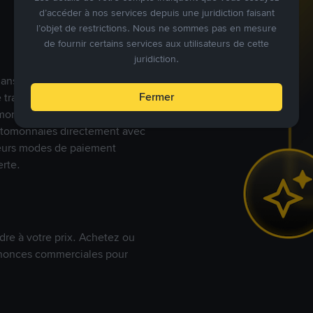
d’accéder à nos services depuis une juridiction faisant
l’objet de restrictions. Nous ne sommes pas en mesure
de fournir certains services aux utilisateurs de cette
juridiction.
s dans le monde, Binance P2P
Fermer
de trades en cryptomonnaies
nnaies fiat. Les utilisateurs
yptomonnaies directement avec
t leurs modes de paiement
rte.
dre à votre prix. Achetez ou
annonces commerciales pour