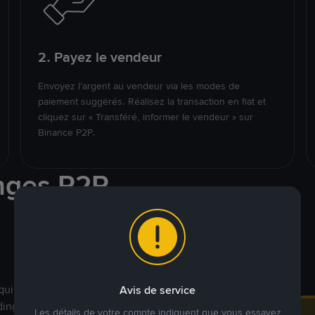
2. Payez le vendeur
Envoyez l’argent au vendeur via les modes de
paiement suggérés. Réalisez la transaction en fiat et
cliquez sur « Transféré, informer le vendeur » sur
Binance P2P.
nges P2P
qui ciblent des marchés
Avis de service
ding véritablement
Les détails de votre compte indiquent que vous essayez