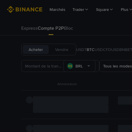
Marchés
Trader
Square
Plus
Express
Compte P2P
Bloc
Acheter
Vendre
USDT
BTC
USDC
FDUSD
BNB
E
BRL
Tous les modes
Annonceurs