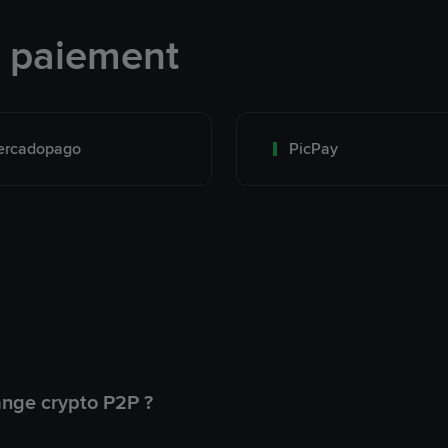
e paiement
ercadopago
PicPay
ange crypto P2P ?