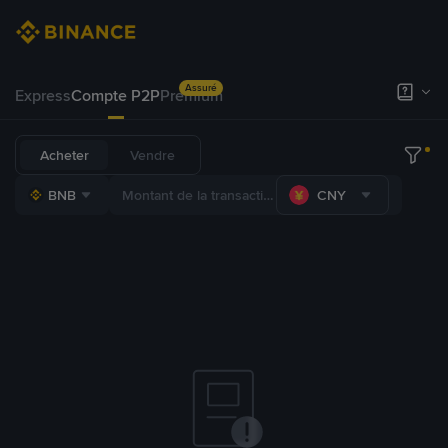
Assuré
Express
Compte P2P
Premium
Acheter
Vendre
BNB
CNY