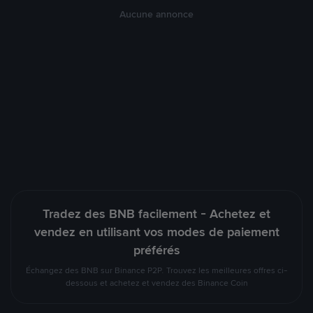
Aucune annonce
Tradez des BNB facilement - Achetez et
vendez en utilisant vos modes de paiement
préférés
Échangez des BNB sur Binance P2P. Trouvez les meilleures offres ci-
dessous et achetez et vendez des Binance Coin