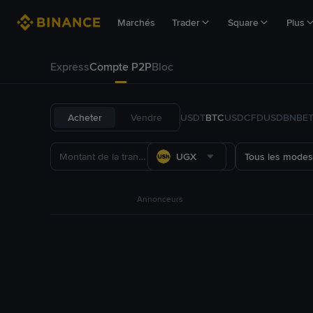
Marchés
Trader
Square
Plus
Express
Compte P2P
Bloc
Acheter
Vendre
USDT
BTC
USDC
FDUSD
BNB
E
UGX
Tous les modes
Annonceurs