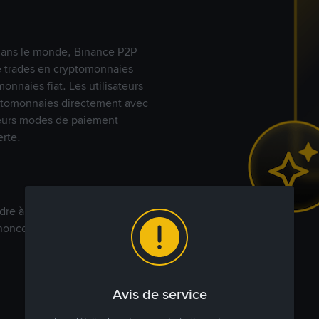
s dans le monde, Binance P2P
de trades en cryptomonnaies
nnaies fiat. Les utilisateurs
yptomonnaies directement avec
t leurs modes de paiement
rte.
dre à votre prix. Achetez ou
annonces commerciales pour
Avis de service