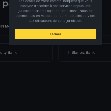
e paiement
Les détails de votre compte indiquent que vous
essayez d’accéder à nos services depuis une
juridiction faisant l’objet de restrictions. Nous ne
sommes pas en mesure de fournir certains services
aux utilisateurs de cette juridiction.
TN Mobile Money
MoMo
Fermer
uity Bank
Stanbic Bank