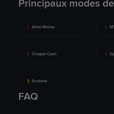
Principaux modes d
Airtel Money
M
Chipper Cash
Eq
Ecobank
FAQ