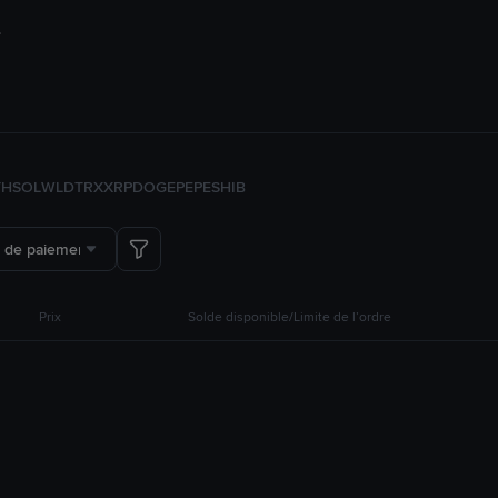
TH
SOL
WLD
TRX
XRP
DOGE
PEPE
SHIB
 de paiement
Prix
Solde disponible/Limite de l’ordre