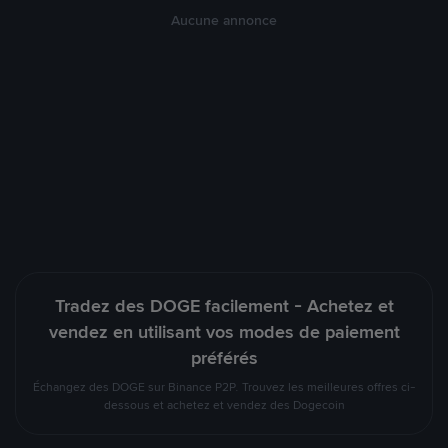
Aucune annonce
Tradez des DOGE facilement - Achetez et
vendez en utilisant vos modes de paiement
préférés
Échangez des DOGE sur Binance P2P. Trouvez les meilleures offres ci-
dessous et achetez et vendez des Dogecoin