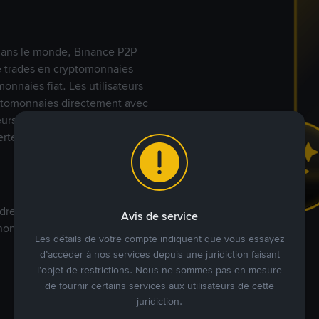
s dans le monde, Binance P2P
de trades en cryptomonnaies
nnaies fiat. Les utilisateurs
yptomonnaies directement avec
t leurs modes de paiement
rte.
dre à votre prix. Achetez ou
Avis de service
annonces commerciales pour
Les détails de votre compte indiquent que vous essayez
d’accéder à nos services depuis une juridiction faisant
l’objet de restrictions. Nous ne sommes pas en mesure
de fournir certains services aux utilisateurs de cette
juridiction.