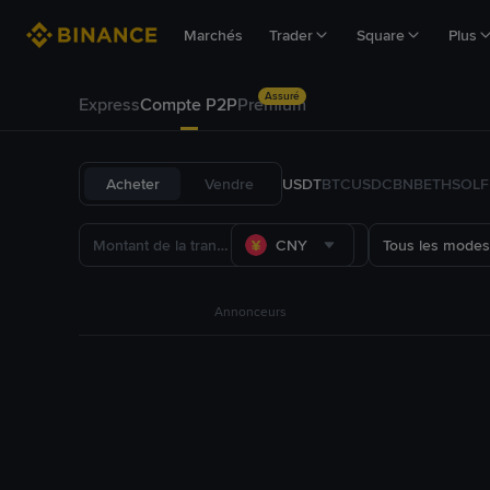
Marchés
Trader
Square
Plus
Assuré
Express
Compte P2P
Premium
Acheter
Vendre
USDT
BTC
USDC
BNB
ETH
SOL
CNY
Tous les modes
Annonceurs