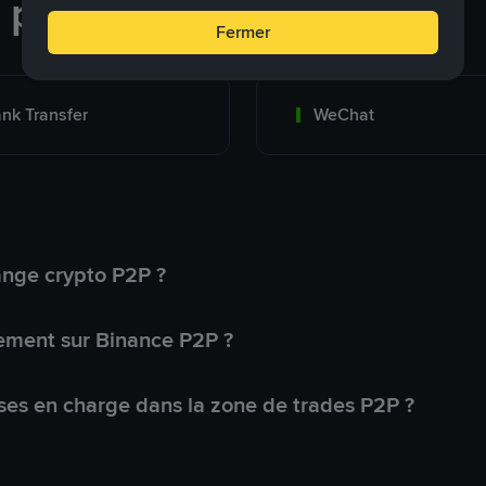
e paiement
Fermer
nk Transfer
WeChat
ange crypto P2P ?
ement sur Binance P2P ?
ses en charge dans la zone de trades P2P ?