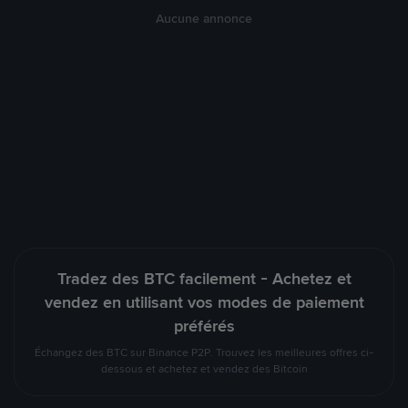
Aucune annonce
Tradez des BTC facilement - Achetez et
vendez en utilisant vos modes de paiement
préférés
Échangez des BTC sur Binance P2P. Trouvez les meilleures offres ci-
dessous et achetez et vendez des Bitcoin