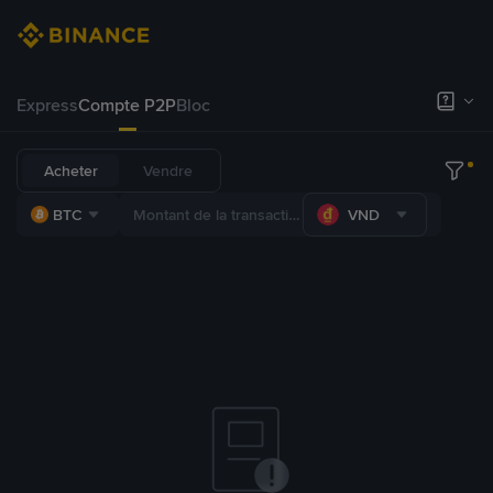
Express
Compte P2P
Bloc
Acheter
Vendre
BTC
VND