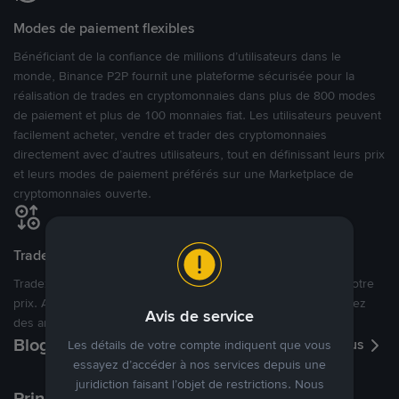
Modes de paiement flexibles
Bénéficiant de la confiance de millions d’utilisateurs dans le
monde, Binance P2P fournit une plateforme sécurisée pour la
réalisation de trades en cryptomonnaies dans plus de 800 modes
de paiement et plus de 100 monnaies fiat. Les utilisateurs peuvent
facilement acheter, vendre et trader des cryptomonnaies
directement avec d’autres utilisateurs, tout en définissant leurs prix
et leurs modes de paiement préférés sur une Marketplace de
cryptomonnaies ouverte.
Tradez à des prix avantageux pour vous
Tradez des cryptos en étant libres d’acheter et de vendre à votre
prix. Achetez ou vendez à partir des offres existantes, ou créez
Avis de service
des annonces commerciales pour fixer vos propres prix.
Blog P2P
Voir plus
Les détails de votre compte indiquent que vous
essayez d’accéder à nos services depuis une
juridiction faisant l’objet de restrictions. Nous
Principaux modes de paiement