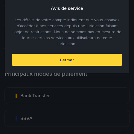
cryptomonnaies ouverte.
Avis de service
Les détails de votre compte indiquent que vous essayez
Tradez à des prix avantageux pour vous
d’accéder à nos services depuis une juridiction faisant
l’objet de restrictions. Nous ne sommes pas en mesure de
Tradez des cryptos en étant libres d’acheter et de vendre à votre
fournir certains services aux utilisateurs de cette
prix. Achetez ou vendez à partir des offres existantes, ou créez
juridiction.
des annonces commerciales pour fixer vos propres prix.
Blog P2P
Voir plus
Fermer
Principaux modes de paiement
Bank Transfer
BBVA