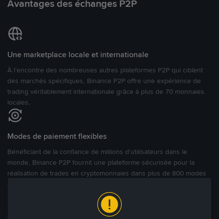
Avantages des échanges P2P
Une marketplace locale et internationale
À l’encontre des nombreuses autres plateformes P2P qui ciblent
des marchés spécifiques, Binance P2P offre une expérience de
trading véritablement internationale grâce à plus de 70 monnaies
locales.
Modes de paiement flexibles
Bénéficiant de la confiance de millions d’utilisateurs dans le
monde, Binance P2P fournit une plateforme sécurisée pour la
réalisation de trades en cryptomonnaies dans plus de 800 modes
de paiement et plus de 100 monnaies fiat. Les utilisateurs peuvent
facilement acheter, vendre et trader des cryptomonnaies
directement avec d’autres utilisateurs, tout en définissant leurs prix
et leurs modes de paiement préférés sur une Marketplace de