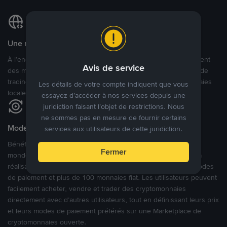
Une marketplace locale et internationale
À l’encontre des nombreuses autres plateformes P2P qui ciblent
Avis de service
des marchés spécifiques, Binance P2P offre une expérience de
trading véritablement internationale grâce à plus de 70 monnaies
Les détails de votre compte indiquent que vous
locales.
essayez d’accéder à nos services depuis une
juridiction faisant l’objet de restrictions. Nous
ne sommes pas en mesure de fournir certains
Modes de paiement flexibles
services aux utilisateurs de cette juridiction.
Bénéficiant de la confiance de millions d’utilisateurs dans le
Fermer
monde, Binance P2P fournit une plateforme sécurisée pour la
réalisation de trades en cryptomonnaies dans plus de 800 modes
de paiement et plus de 100 monnaies fiat. Les utilisateurs peuvent
facilement acheter, vendre et trader des cryptomonnaies
directement avec d’autres utilisateurs, tout en définissant leurs prix
et leurs modes de paiement préférés sur une Marketplace de
cryptomonnaies ouverte.