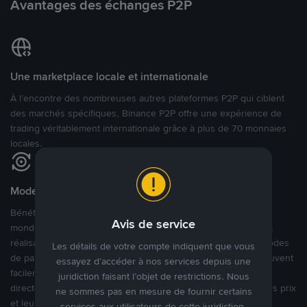
Avantages des échanges P2P
Une marketplace locale et internationale
À l’encontre des nombreuses autres plateformes P2P qui ciblent
des marchés spécifiques, Binance P2P offre une expérience de
trading véritablement internationale grâce à plus de 70 monnaies
locales.
Modes de paiement flexibles
Bénéficiant de la confiance de millions d’utilisateurs dans le
Avis de service
monde, Binance P2P fournit une plateforme sécurisée pour la
réalisation de trades en cryptomonnaies dans plus de 800 modes
Les détails de votre compte indiquent que vous
de paiement et plus de 100 monnaies fiat. Les utilisateurs peuvent
essayez d’accéder à nos services depuis une
facilement acheter, vendre et trader des cryptomonnaies
juridiction faisant l’objet de restrictions. Nous
directement avec d’autres utilisateurs, tout en définissant leurs prix
ne sommes pas en mesure de fournir certains
et leurs modes de paiement préférés sur une Marketplace de
services aux utilisateurs de cette juridiction.