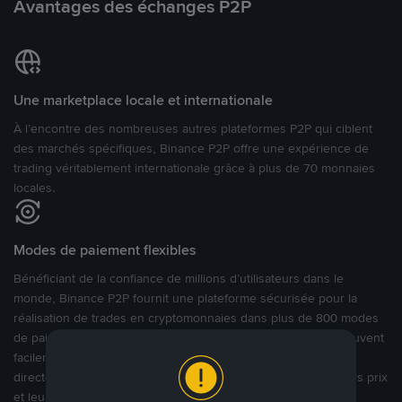
Avantages des échanges P2P
Une marketplace locale et internationale
À l’encontre des nombreuses autres plateformes P2P qui ciblent
des marchés spécifiques, Binance P2P offre une expérience de
trading véritablement internationale grâce à plus de 70 monnaies
locales.
Modes de paiement flexibles
Bénéficiant de la confiance de millions d’utilisateurs dans le
monde, Binance P2P fournit une plateforme sécurisée pour la
réalisation de trades en cryptomonnaies dans plus de 800 modes
de paiement et plus de 100 monnaies fiat. Les utilisateurs peuvent
facilement acheter, vendre et trader des cryptomonnaies
directement avec d’autres utilisateurs, tout en définissant leurs prix
et leurs modes de paiement préférés sur une Marketplace de