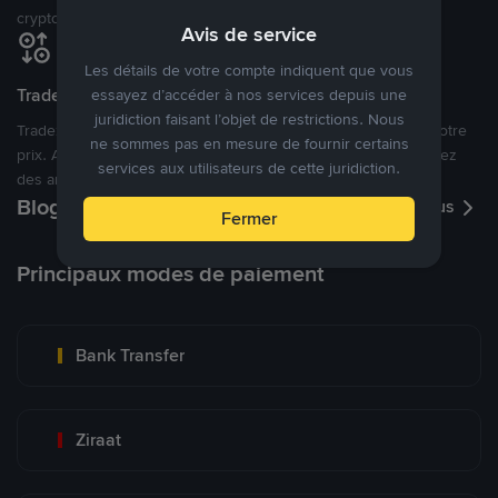
cryptomonnaies ouverte.
Avis de service
Les détails de votre compte indiquent que vous
Tradez à des prix avantageux pour vous
essayez d’accéder à nos services depuis une
juridiction faisant l’objet de restrictions. Nous
Tradez des cryptos en étant libres d’acheter et de vendre à votre
ne sommes pas en mesure de fournir certains
prix. Achetez ou vendez à partir des offres existantes, ou créez
services aux utilisateurs de cette juridiction.
des annonces commerciales pour fixer vos propres prix.
Blog P2P
Voir plus
Fermer
Principaux modes de paiement
Bank Transfer
Ziraat