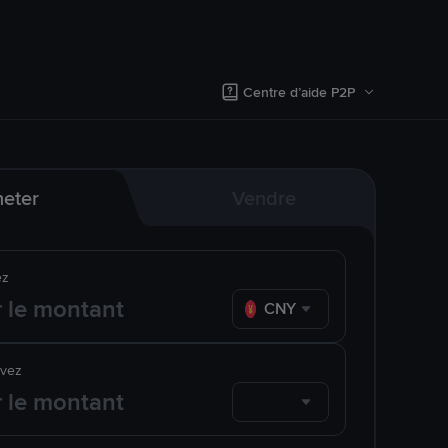
Centre d’aide P2P
eter
Vendre
ez
CNY
evez