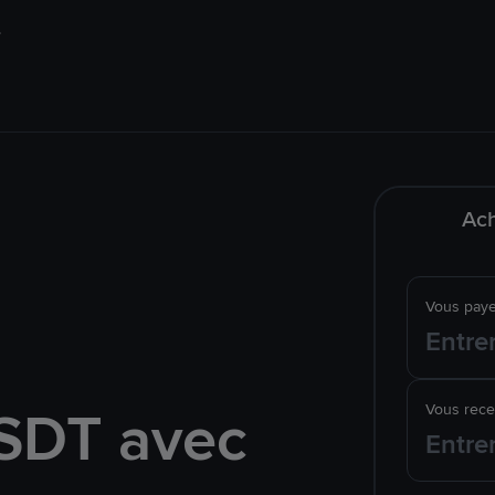
Ach
Vous pay
SDT avec
Vous rec