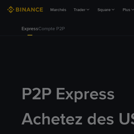
Marchés
Trader
Square
Plus
Express
Compte P2P
P2P Express
Achetez des U