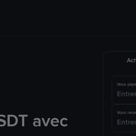
Ach
Vous pay
SDT avec
Vous rec