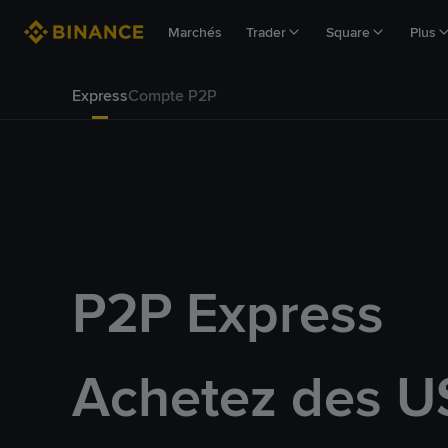
Marchés
Trader
Square
Plus
Express
Compte P2P
P2P Express
Achetez des U