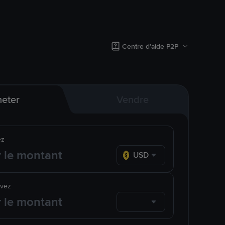
Centre d’aide P2P
eter
Vendre
ez
USD
evez