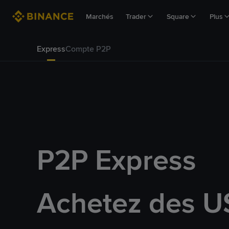
Marchés
Trader
Square
Plus
Express
Compte P2P
P2P Express
Achetez des U