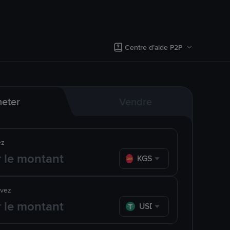
Centre d’aide P2P
eter
Vendre
ez
KGS
evez
USDT