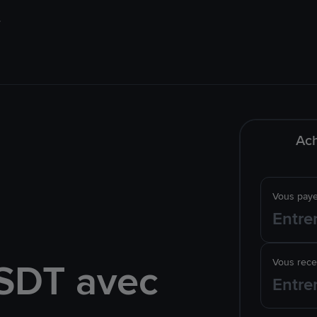
Ach
Vous pay
SDT avec
Vous rec