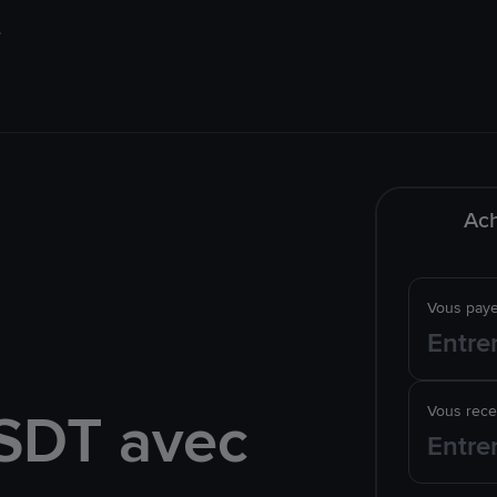
Ach
Vous pay
SDT avec
Vous rec