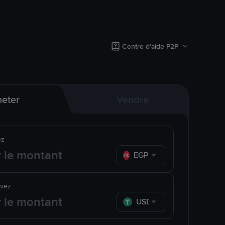
Centre d’aide P2P
eter
Vendre
ez
EGP
evez
USDT