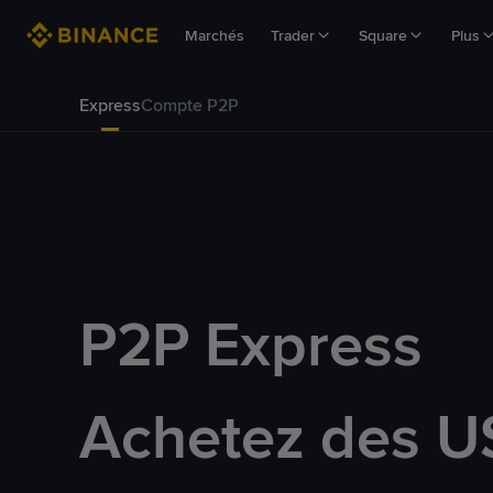
Marchés
Trader
Square
Plus
Express
Compte P2P
P2P Express
Achetez des U