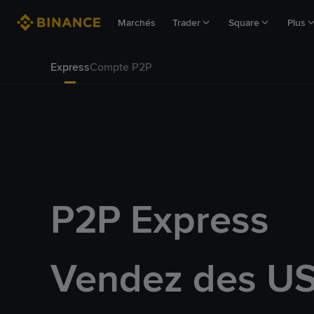
Marchés
Trader
Square
Plus
Express
Compte P2P
P2P Express
Vendez des U