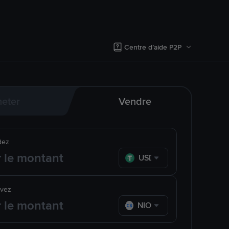
Centre d’aide P2P
eter
Vendre
dez
USDT
evez
NIO