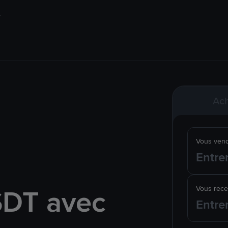
Ach
Vous ven
SDT avec
Vous rec