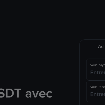
Ach
Vous pay
SDT avec
Vous rec