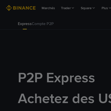
Marchés
Trader
Square
Plus
Express
Compte P2P
P2P Express
Achetez des U