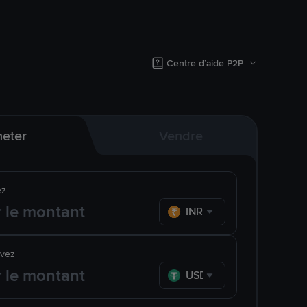
Centre d’aide P2P
eter
Vendre
ez
INR
evez
USDT