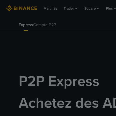
Marchés
Trader
Square
Plus
Express
Compte P2P
P2P Express
Achetez des A