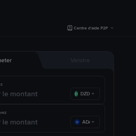
Centre d’aide P2P
eter
Vendre
ez
DZD
evez
ADA