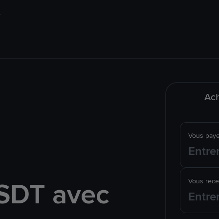
Ach
Vous pay
SDT avec
Vous rec