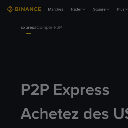
Marchés
Trader
Square
Plus
Express
Compte P2P
P2P Express
Achetez des U