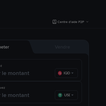
Centre d’aide P2P
eter
Vendre
ez
IQD
evez
USDT