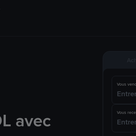
Ach
Vous ven
L avec
Vous rec