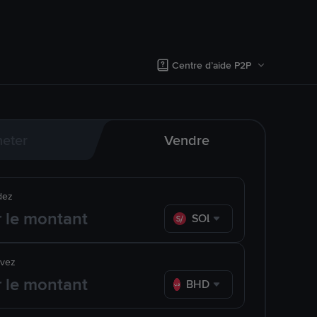
Centre d’aide P2P
eter
Vendre
dez
SOL
evez
BHD