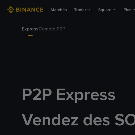
Marchés
Trader
Square
Plus
Express
Compte P2P
P2P Express
Vendez des SO