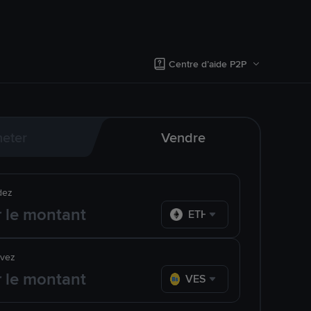
Centre d’aide P2P
eter
Vendre
dez
ETH
evez
VES