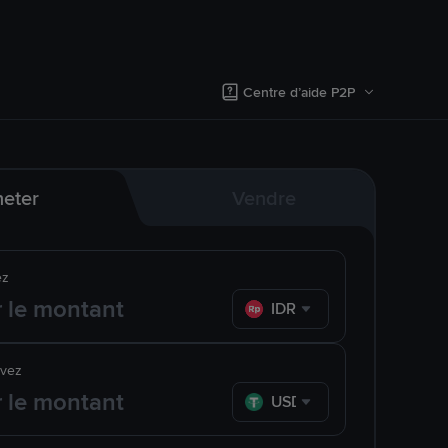
Centre d’aide P2P
eter
Vendre
ez
IDR
evez
USDT