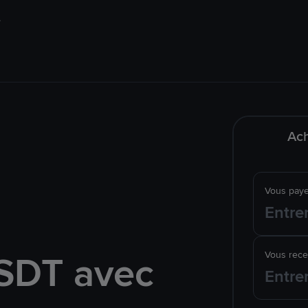
Ach
Vous pay
SDT avec
Vous rec