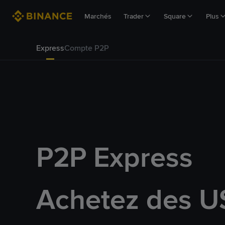
Marchés
Trader
Square
Plus
Express
Compte P2P
P2P Express
Achetez des U