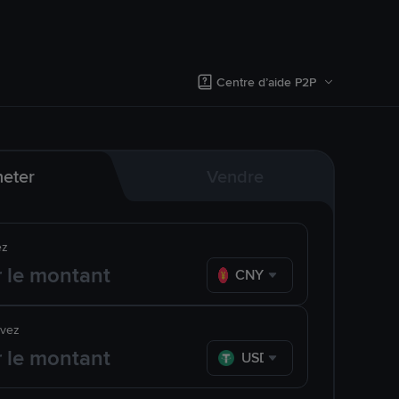
Centre d’aide P2P
eter
Vendre
ez
CNY
evez
USDT