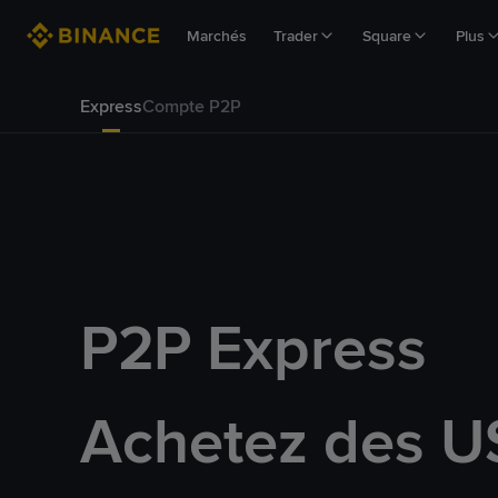
Marchés
Trader
Square
Plus
Express
Compte P2P
P2P Express
Achetez des U