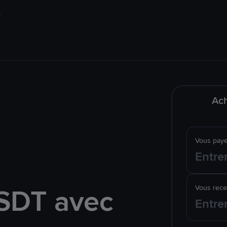
Ach
Vous pay
SDT avec
Vous rec