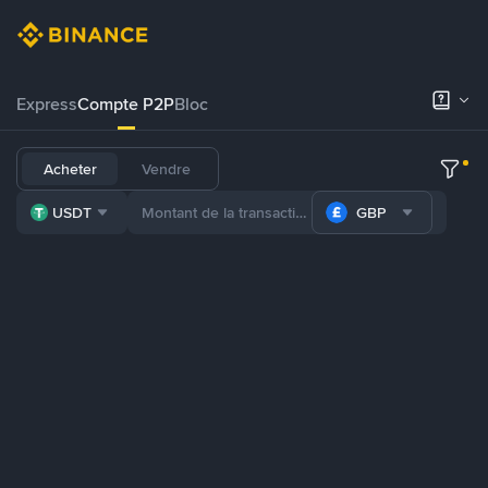
Express
Compte P2P
Bloc
Acheter
Vendre
USDT
GBP