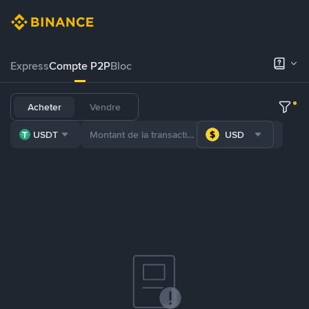
Express
Compte P2P
Bloc
Acheter
Vendre
USDT
USD