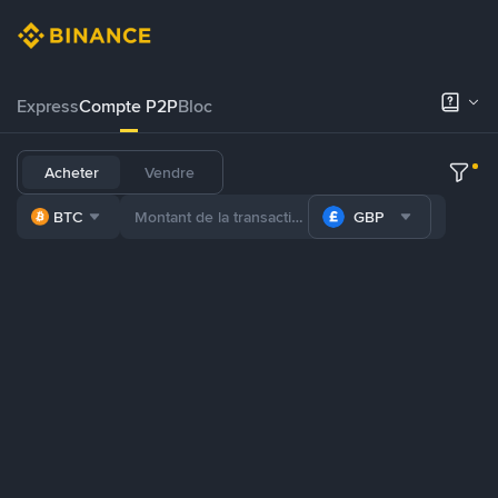
Express
Compte P2P
Bloc
Acheter
Vendre
BTC
GBP