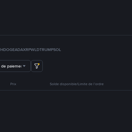
TH
DOGE
ADA
XRP
WLD
TRUMP
SOL
 de paiement
Prix
Solde disponible/Limite de l’ordre