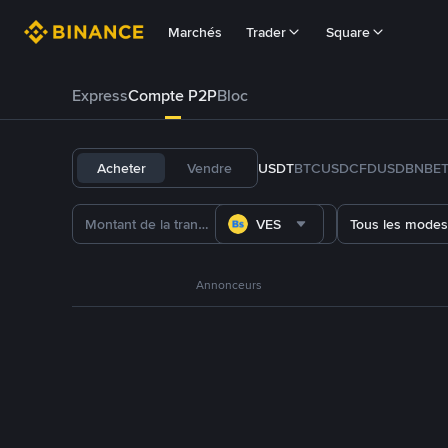
Marchés
Trader
Square
Express
Compte P2P
Bloc
Acheter
Vendre
USDT
BTC
USDC
FDUSD
BNB
E
VES
Tous les modes
Annonceurs