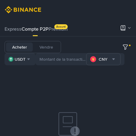
Assuré
Express
Compte P2P
Premium
Acheter
Vendre
USDT
CNY