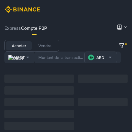
Express
Compte P2P
Acheter
Vendre
USDT
AED