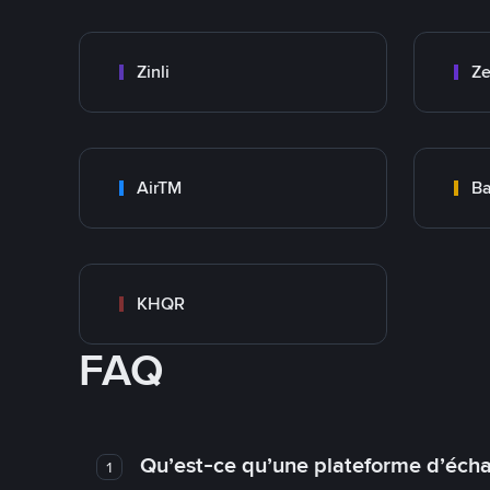
Zinli
Ze
AirTM
Ba
KHQR
FAQ
Qu’est-ce qu’une plateforme d’éch
1