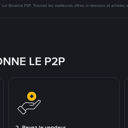
ur Binance P2P. Trouvez les meilleures offres ci-dessous et achetez 
NNE LE P2P
2. Payez le vendeur