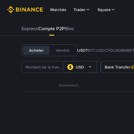
Marchés
Trader
Square
Express
Compte P2P
Bloc
Acheter
Vendre
USDT
BTC
USDC
FDUSD
BNB
E
USD
Bank Transfer
Annonceurs