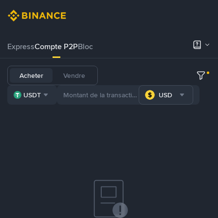
Express
Compte P2P
Bloc
Acheter
Vendre
USDT
USD