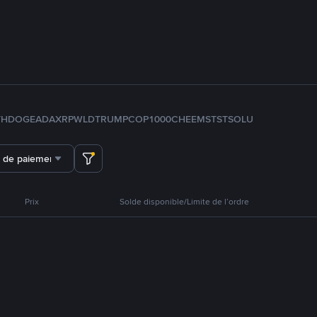
TH
DOGE
ADA
XRP
WLD
TRUMP
COP
1000CHEEMS
TST
SOL
U
 de paiement
Prix
Solde disponible/Limite de l’ordre