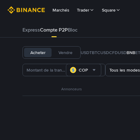
Marchés
Trader
Square
Express
Compte P2P
Bloc
Acheter
Vendre
USDT
BTC
USDC
FDUSD
BNB
E
COP
Tous les modes
Annonceurs