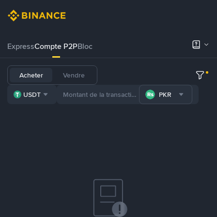
Express
Compte P2P
Bloc
Acheter
Vendre
USDT
PKR