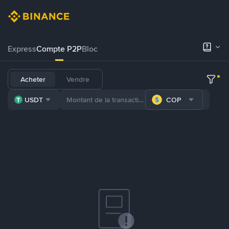
Express
Compte P2P
Bloc
Acheter
Vendre
USDT
COP