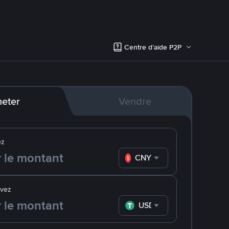
Centre d’aide P2P
eter
Vendre
ez
CNY
evez
USDT