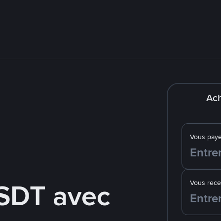
Ach
Vous pay
SDT avec
Vous rec