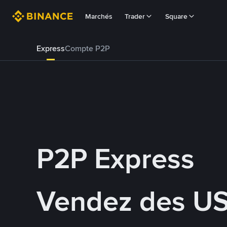
Marchés
Trader
Square
Express
Compte P2P
P2P Express
Vendez des U