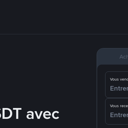
Ach
Vous ven
SDT avec
Vous rec