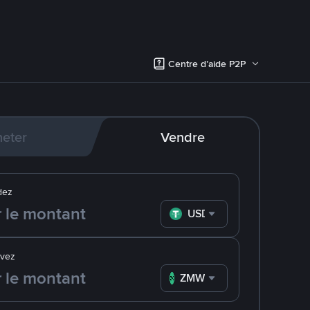
Centre d’aide P2P
eter
Vendre
dez
USDT
evez
ZMW