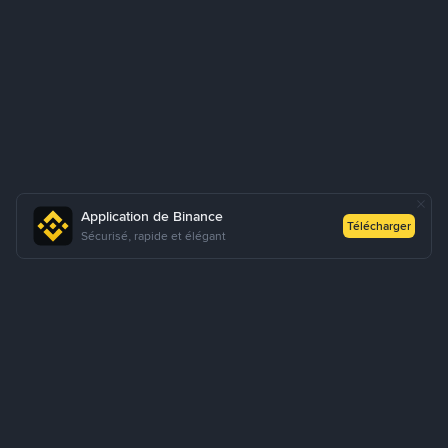
Application de Binance
Télécharger
Sécurisé, rapide et élégant
Comment acheter des USDT via P2P Express ?