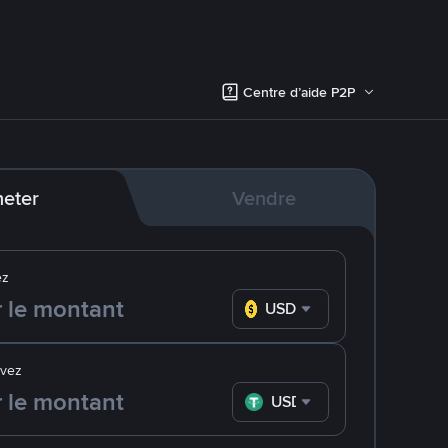
Centre d’aide P2P
eter
Vendre
ez
USD
evez
USDT