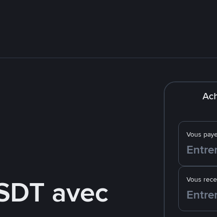
Ach
Vous pay
SDT avec
Vous rec