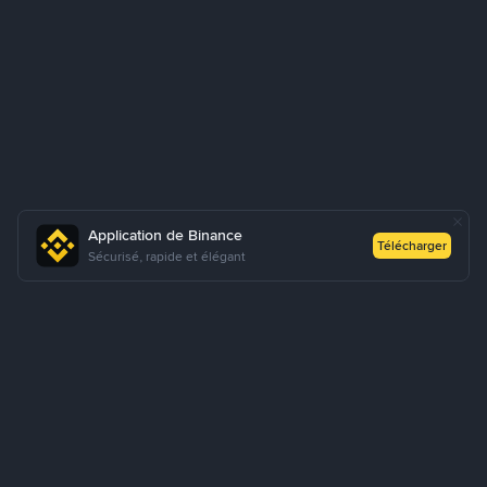
Application de Binance
Télécharger
Sécurisé, rapide et élégant
Comment acheter des USDT via P2P Express ?