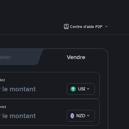
Centre d’aide P2P
eter
Vendre
dez
USDT
evez
NZD