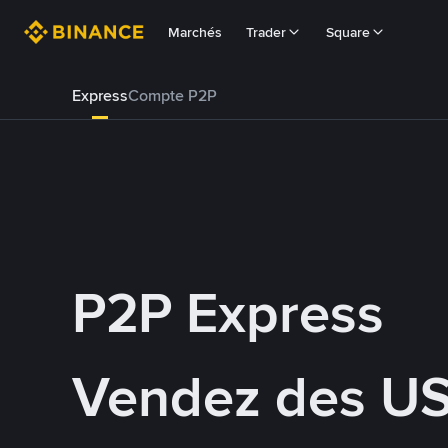
Marchés
Trader
Square
Express
Compte P2P
P2P Express
Vendez des U