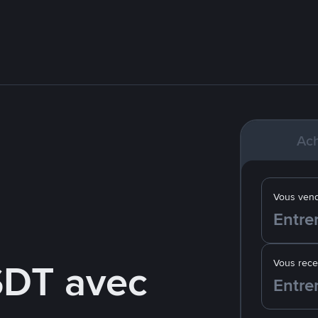
Ach
Vous ven
SDT avec
Vous rec