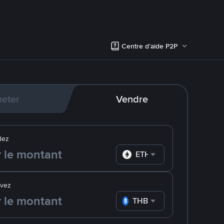
Centre d’aide P2P
eter
Vendre
dez
ETH
evez
THB