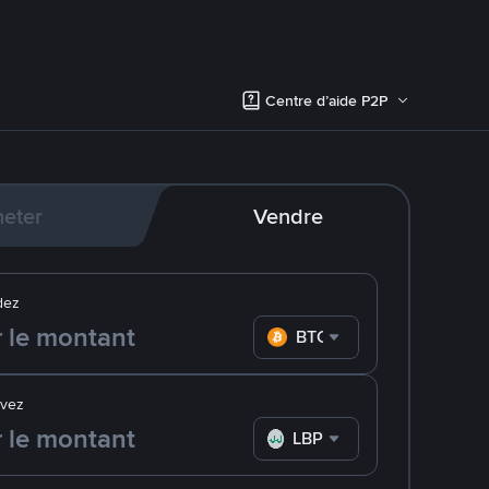
Centre d’aide P2P
eter
Vendre
dez
BTC
evez
LBP