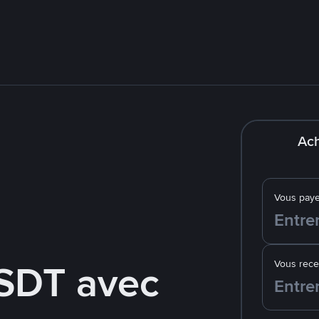
Ach
Vous pay
SDT avec
Vous rec