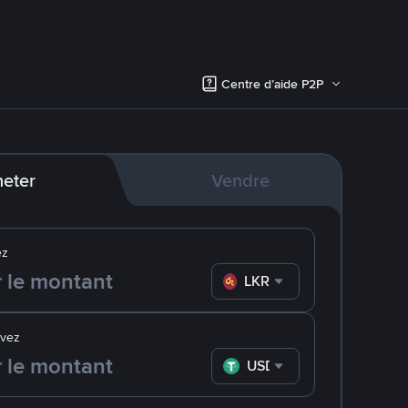
Centre d’aide P2P
eter
Vendre
ez
LKR
evez
USDT