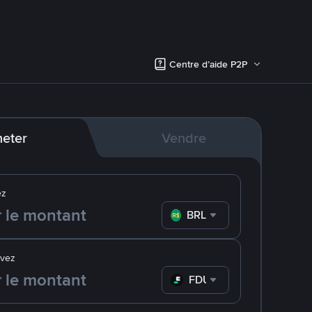
Centre d’aide P2P
eter
Vendre
ez
BRL
evez
FDUSD