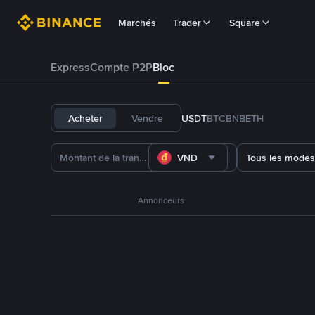
Marchés
Trader
Square
Express
Compte P2P
Bloc
Acheter
Vendre
USDT
BTC
BNB
ETH
VND
Tous les modes
Annonceurs