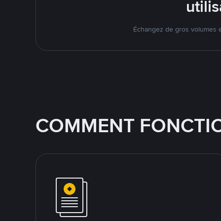
util
Échangez de gros volumes en
COMMENT FONCTIO