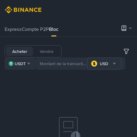
Express
Compte P2P
Bloc
Acheter
Vendre
USDT
USD