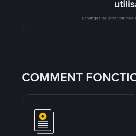
util
Échangez de gros volumes en
COMMENT FONCTIO