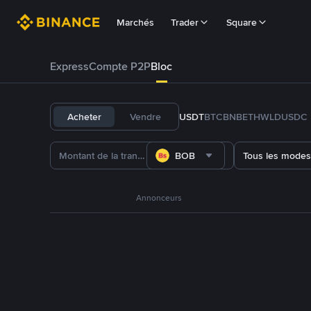
Marchés
Trader
Square
Express
Compte P2P
Bloc
Acheter
Vendre
USDT
BTC
BNB
ETH
WLD
USDC
BOB
Tous les modes
Annonceurs