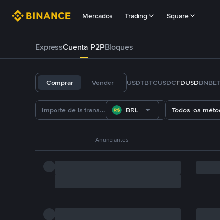
Mercados
Trading
Square
Express
Cuenta P2P
Bloques
Comprar
Vender
USDT
BTC
USDC
FDUSD
BNB
E
BRL
Todos los méto
Anunciantes