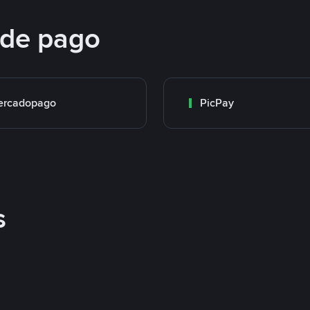
 de pago
ercadopago
PicPay
s