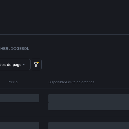
TH
BRL
DOGE
SOL
dos de pago
Precio
Disponible/Límite de órdenes