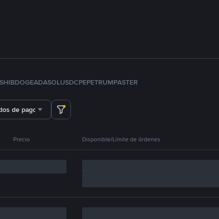
SHIB
DOGE
ADA
SOL
USDC
PEPE
TRUMP
ASTER
dos de pago
Precio
Disponible/Límite de órdenes