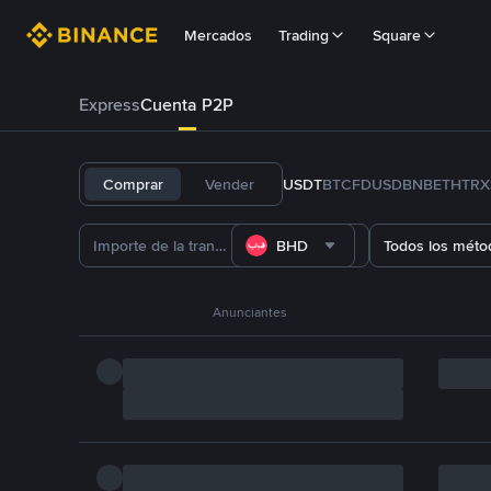
Mercados
Trading
Square
Express
Cuenta P2P
Comprar
Vender
USDT
BTC
FDUSD
BNB
ETH
TRX
BHD
Todos los méto
Anunciantes