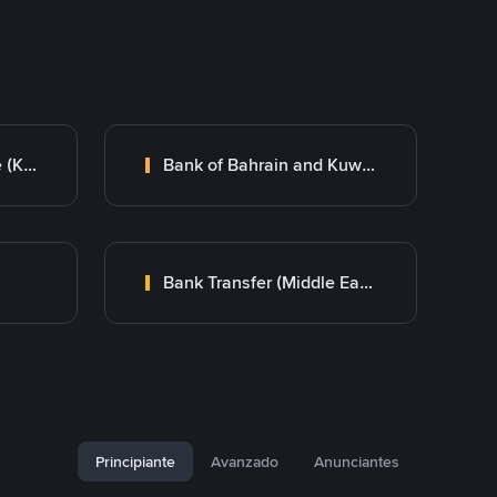
Kuwait Finance House (KFH)
Bank of Bahrain and Kuwait B.S.C.
Bank Transfer (Middle East)
Principiante
Avanzado
Anunciantes