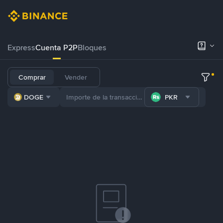
Express
Cuenta P2P
Bloques
Comprar
Vender
DOGE
PKR